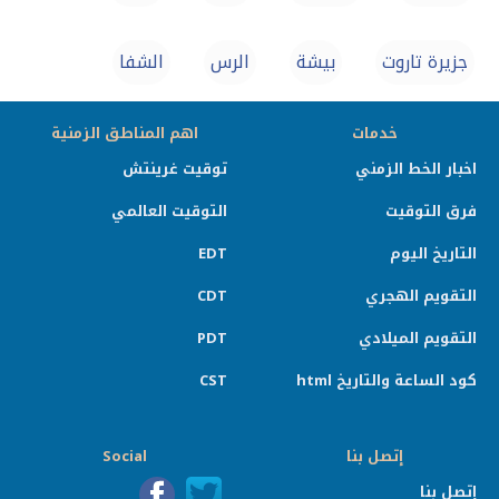
جزيرة تاروت
بيشة
الرس
الشفا
خدمات
اهم المناطق الزمنية
اخبار الخط الزمني
توقيت غرينتش
فرق التوقيت
التوقيت العالمي
التاريخ اليوم
EDT
التقويم الهجري
CDT
التقويم الميلادي
PDT
كود الساعة والتاريخ html
CST
إتصل بنا
Social
إتصل بنا