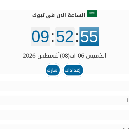
الساعة الان في تبوك
09
:
52
:
55
الخميس 06 آب(08)أغسطس 2026
إعدادات
شارك