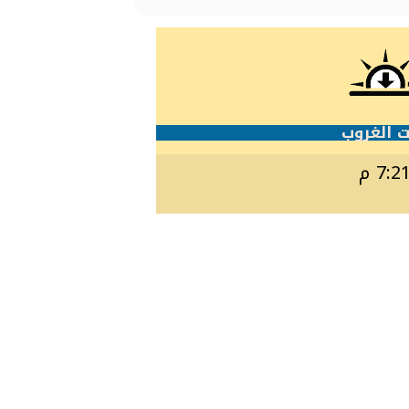
 الغروب
7:2 م