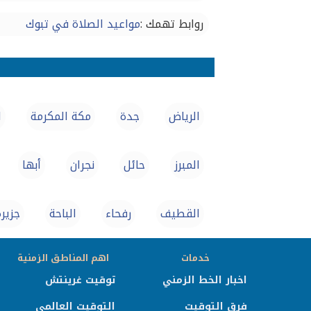
روابط تهمك :
مواعيد الصلاة في تبوك
الرياض
جدة
مكة المكرمة
ا
المبرز
حائل
نجران
أبها
القطيف‎
رفحاء
الباحة
جزيرة
خدمات
اهم المناطق الزمنية
اخبار الخط الزمني
توقيت غرينتش
فرق التوقيت
التوقيت العالمي