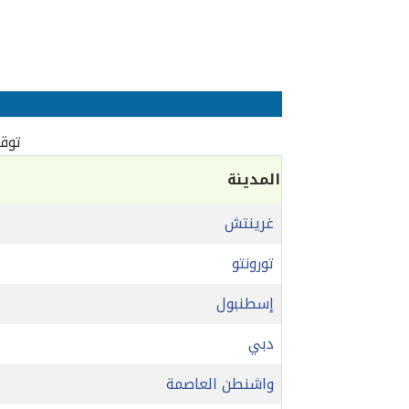
توقي
المدينة
غرينتش
تورونتو
إسطنبول
دبي
واشنطن العاصمة