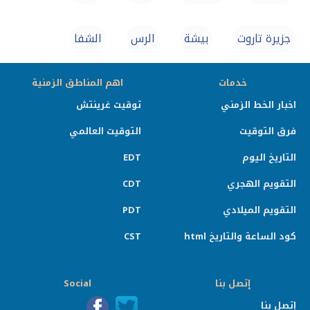
جزيرة تاروت
بيشة
الرس
الشفا
خدمات
اهم المناطق الزمنية
اخبار الخط الزمني
توقيت غرينتش
فرق التوقيت
التوقيت العالمي
التاريخ اليوم
EDT
التقويم الهجري
CDT
التقويم الميلادي
PDT
كود الساعة والتاريخ html
CST
إتصل بنا
Social
إتصل بنا