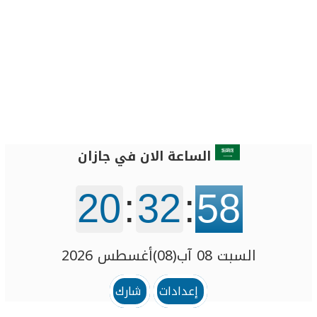
الساعة الان في جازان
20
:
32
:
58
السبت 08 آب(08)أغسطس 2026
إعدادات
شارك