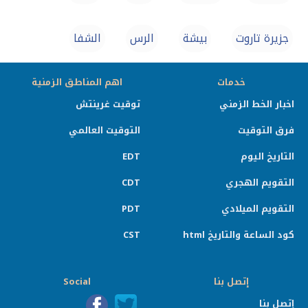
جزيرة تاروت
بيشة
الرس
الشفا
خدمات
اهم المناطق الزمنية
اخبار الخط الزمني
توقيت غرينتش
فرق التوقيت
التوقيت العالمي
التاريخ اليوم
EDT
التقويم الهجري
CDT
التقويم الميلادي
PDT
كود الساعة والتاريخ html
CST
إتصل بنا
Social
إتصل بنا