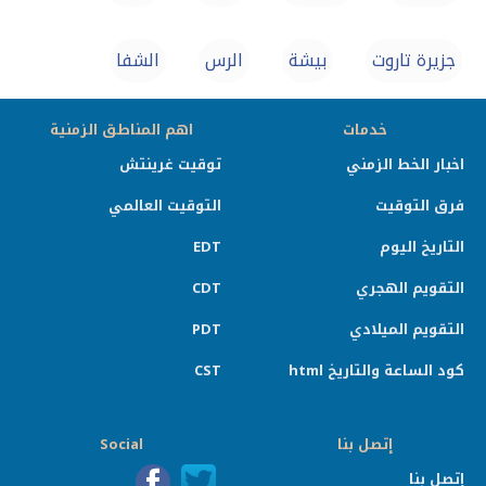
جزيرة تاروت
بيشة
الرس
الشفا
خدمات
اهم المناطق الزمنية
اخبار الخط الزمني
توقيت غرينتش
فرق التوقيت
التوقيت العالمي
التاريخ اليوم
EDT
التقويم الهجري
CDT
التقويم الميلادي
PDT
كود الساعة والتاريخ html
CST
إتصل بنا
Social
إتصل بنا