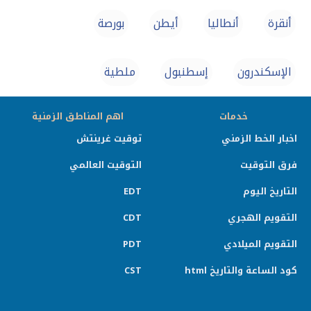
أنقرة
أنطاليا
أيطن
بورصة
الإسكندرون
إسطنبول
ملطية
خدمات
اهم المناطق الزمنية
اخبار الخط الزمني
توقيت غرينتش
فرق التوقيت
التوقيت العالمي
التاريخ اليوم
EDT
التقويم الهجري
CDT
التقويم الميلادي
PDT
كود الساعة والتاريخ html
CST