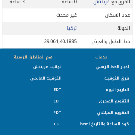
الفرق مع
غرينتش
0 ساعة
3 ساعة
عدد السكان
غير محدث
الدولة
تركيا
خط الطول والعرض
29.061,40.1885
خدمات
اهم المناطق الزمنية
اخبار الخط الزمني
توقيت غرينتش
فرق التوقيت
التوقيت العالمي
التاريخ اليوم
EDT
التقويم الهجري
CDT
التقويم الميلادي
PDT
كود الساعة والتاريخ html
CST