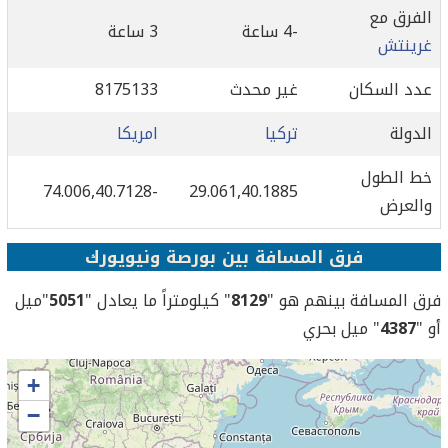
الفرق مع
-4 ساعة
3 ساعة
غرينتش
عدد السكان
غير محدث
8175133
الدولة
تركيا
امريكا
خط الطول
-74.006,40.7128
29.061,40.1885
والعرض
فرق المسافة بين بورصة ونيويورك
فرق المسافة بينهم هو "
8129
" كيلومتراً ما يعادل "
5051
"ميل
أو "
4387
" ميل بحري
+
−