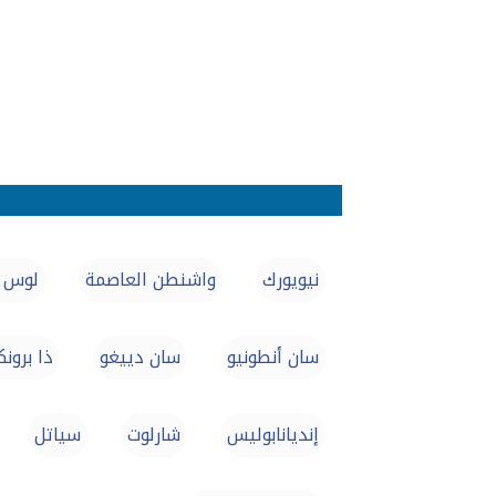
نيويورك
واشنطن العاصمة
لوس 
سان أنطونيو
سان دييغو
ذا برون
إنديانابوليس
شارلوت
سياتل