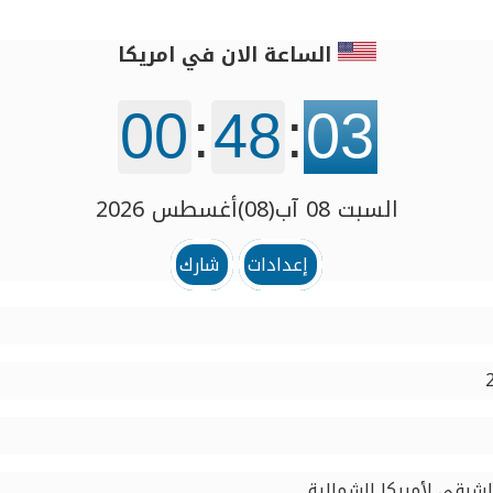
الساعة الان في امريكا
00
:
48
:
03
السبت 08 آب(08)أغسطس 2026
إعدادات
شارك
لشرقي لأمريكا الشمالية