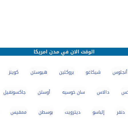
الوقت الان في مدن امريكا
أنجلوس
شيكاغو
بروكلين
هيوستن
كوينز
كس
دالاس
سان خوسيه
أوستن
جاكسونفيل
دنفر
إلباسو
ديترويت
بوسطن
ممفيس