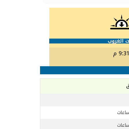
 الغروب
9:3 م
ق