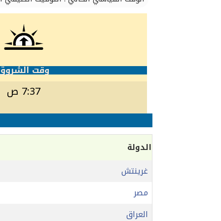
وقت الشروق
7:37 ص
الدولة
غرينتش
مصر
العراق