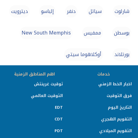
شارلوت
سياتل
دنفر
إلباسو
ديترويت
بوسطن
ممفيس
New South Memphis
بورتلاند
أوكلاهوما سيتي
خدمات
اهم المناطق الزمنية
اخبار الخط الزمني
توقيت غرينتش
فرق التوقيت
التوقيت العالمي
التاريخ اليوم
EDT
التقويم الهجري
CDT
التقويم الميلادي
PDT