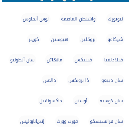
نيويورك
واشنطن العاصمة
لوس أنجلوس
شيكاغو
بروكلين
هيوستن
كوينز
فيلادلفيا
فينيكس
مانهاتن
سان أنطونيو
سان دييغو
ذا برونكس
دالاس
سان خوسيه
أوستن
جاكسونفيل
سان فرانسيسكو
فورت وورث
إنديانابوليس