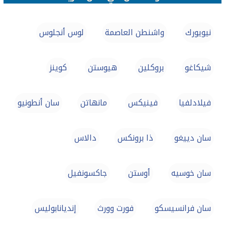
نيويورك
واشنطن العاصمة
لوس أنجلوس
شيكاغو
بروكلين
هيوستن
كوينز
فيلادلفيا
فينيكس
مانهاتن
سان أنطونيو
سان دييغو
ذا برونكس
دالاس
سان خوسيه
أوستن
جاكسونفيل
سان فرانسيسكو
فورت وورث
إنديانابوليس