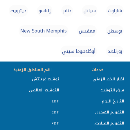
شارلوت
سياتل
دنفر
إلباسو
ديترويت
بوسطن
ممفيس
New South Memphis
بورتلاند
أوكلاهوما سيتي
خدمات
اهم المناطق الزمنية
اخبار الخط الزمني
توقيت غرينتش
فرق التوقيت
التوقيت العالمي
التاريخ اليوم
EDT
التقويم الهجري
CDT
التقويم الميلادي
PDT