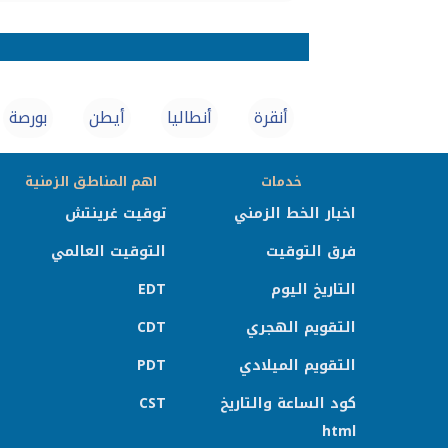
أنقرة
أنطاليا
أيطن
بورصة
خدمات
اهم المناطق الزمنية
اخبار الخط الزمني
توقيت غرينتش
فرق التوقيت
التوقيت العالمي
التاريخ اليوم
EDT
التقويم الهجري
CDT
التقويم الميلادي
PDT
كود الساعة والتاريخ
CST
html