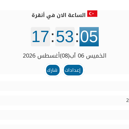
الساعة الان في أنقرة
17
:
53
:
06
الخميس 06 آب(08)أغسطس 2026
إعدادات
شارك