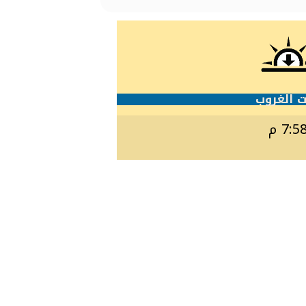
 الغروب
7:5 م