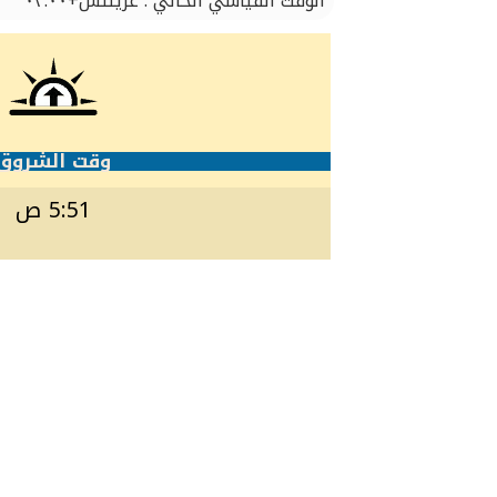
الوقت القياسي الحالي : غرينتش+٠٣:٠٠
وقت الشروق
5:51 ص