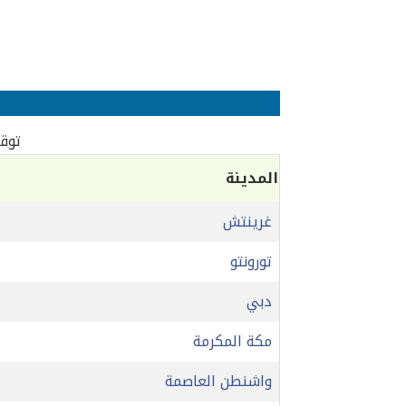
توقي
المدينة
غرينتش
تورونتو
دبي
مكة المكرمة
واشنطن العاصمة