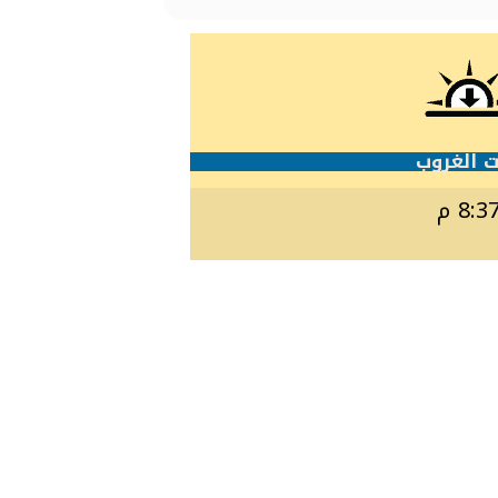
 الغروب
8:3 م