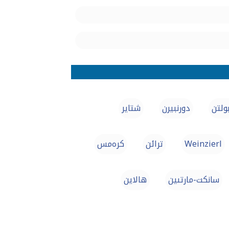
ولتن
دورنبيرن
شتاير
Weinzierl
ترائن
كرەمس
سانكت-مارتىين
هالاین