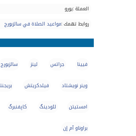
العملة :يورو
روابط تهمك :
مواعيد الصلاة في سالزبورج
فيينا
جراتس
لينز
سالزبورج
وينر نويشتاد
فيلدكريتش
بريجن
امستيتن
لئودینگ
کاپفنبرگ
براوناو آم إن