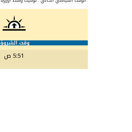
الوقت القياسي الحالي : توقيت وسط أوروبا
وقت الشروق
5:51 ص