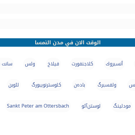
الوقت الان في مدن النمسا
أنسبروك
كلاجنفورت
فيلاخ
ولس
سانت ب
تس
ولفسبرگ
بادەن
کلوسترنویبورگ
لئوبن
مودلینگ
لوستن‌آئو
Sankt Peter am Ottersbach