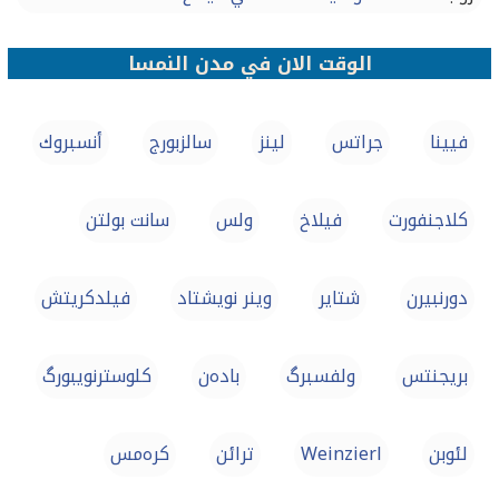
الوقت الان في مدن النمسا
فيينا
جراتس
لينز
سالزبورج
أنسبروك
كلاجنفورت
فيلاخ
ولس
سانت بولتن
دورنبيرن
شتاير
وينر نويشتاد
فيلدكريتش
بريجنتس
ولفسبرگ
بادەن
کلوسترنویبورگ
لئوبن
Weinzierl
ترائن
كرەمس