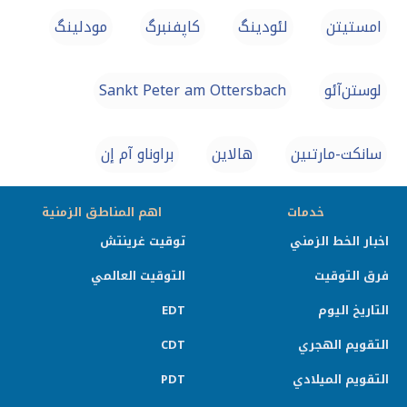
امستيتن
لئودینگ
کاپفنبرگ
مودلینگ
لوستن‌آئو
Sankt Peter am Ottersbach
سانكت-مارتىين
هالاین
براوناو آم إن
خدمات
اهم المناطق الزمنية
اخبار الخط الزمني
توقيت غرينتش
فرق التوقيت
التوقيت العالمي
التاريخ اليوم
EDT
التقويم الهجري
CDT
التقويم الميلادي
PDT