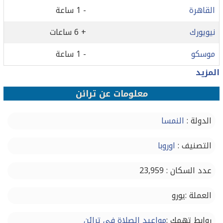
القاهرة
- 1 ساعة
نيويورك
+ 6 ساعات
موسكو
- 1 ساعة
المزيد
معلومات عن ترائن
الدولة :
النمسا
التصنيف :
اوروبا
عدد السكان : 23,959
العملة :يورو
روابط تهمك :
مواعيد الصلاة في ترائن