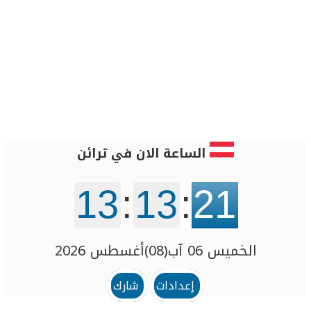
الساعة الان في ترائن
13
:
13
:
21
الخميس 06 آب(08)أغسطس 2026
إعدادات
شارك