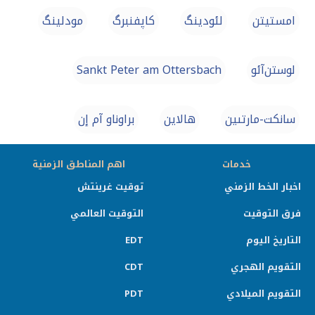
امستيتن
لئودینگ
کاپفنبرگ
مودلینگ
لوستن‌آئو
Sankt Peter am Ottersbach
سانكت-مارتىين
هالاین
براوناو آم إن
خدمات
اهم المناطق الزمنية
اخبار الخط الزمني
توقيت غرينتش
فرق التوقيت
التوقيت العالمي
التاريخ اليوم
EDT
التقويم الهجري
CDT
التقويم الميلادي
PDT