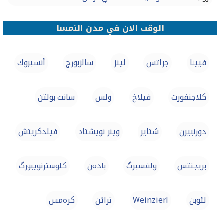
الوقت الان في مدن النمسا
فيينا
جراتس
لينز
سالزبورج
أنسبروك
كلاجنفورت
فيلاخ
ولس
سانت بولتن
دورنبيرن
شتاير
وينر نويشتاد
فيلدكريتش
بريجنتس
ولفسبرگ
بادەن
کلوسترنویبورگ
لئوبن
Weinzierl
ترائن
كرەمس