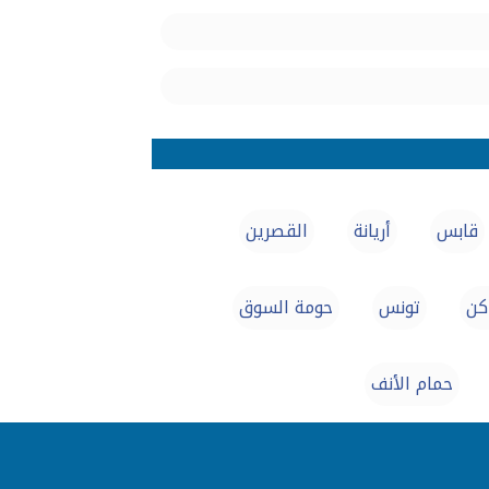
قابس
أريانة
القصرين
كن
تونس‎
حومة السوق
حمام الأنف