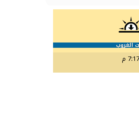
 الغروب
7:1 م