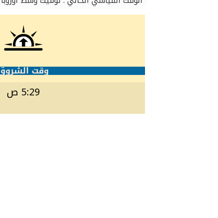
الوقت القياسي الحالي : توقيت وسط أوروبا
وقت الشروق
5:29 ص