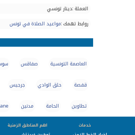
العملة :دينار تونسي
روابط تهمك :
مواعيد الصلاة في تونس‎
العاصمة التونسية
صفاقس‎
سوس
قفصة
حلق الوادي
جرجيس
تطاوين
الحامة
مدنين
ane
خدمات
اهم المناطق الزمنية
اخبار الخط الزمني
توقيت غرينتش