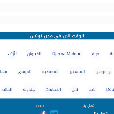
الوقت الان في مدن تونس
ة
جربة
Djerba Midoun
القيروان
بَنْزَرْت‎
بن عروس
المنستير
المحمدية
المرسى
مسا
Dou
باجة
نابل
الحمامات
جندوبة
الكاف
إتصل بنا
Social
إتصل بنا