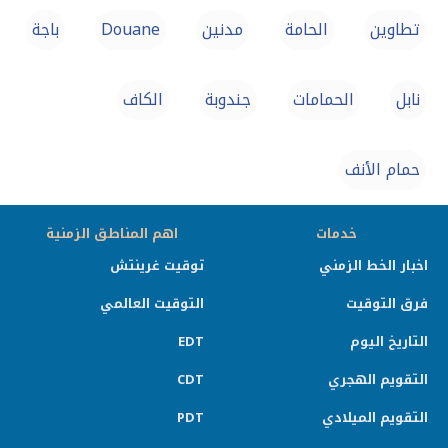
تطاوين
الحامة
مدنين
Douane
باجة
نابل
الحمامات
جندوبة
الكاف
حمام الأنف
خدمات
اهم المناطق الزمنية
اخبار الخط الزمني
توقيت غرينتش
فرق التوقيت
التوقيت العالمي
التاريخ اليوم
EDT
التقويم الهجري
CDT
التقويم الميلادي
PDT