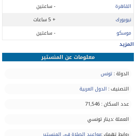
القاهرة
- ساعتين
نيويورك
+ 5 ساعات
موسكو
- ساعتين
المزيد
معلومات عن المنستير
الدولة :
تونس
التصنيف :
الدول العربية
عدد السكان : 71,546
العملة :دينار تونسي
روابط تهمك :
مواعيد الصلاة في المنستير