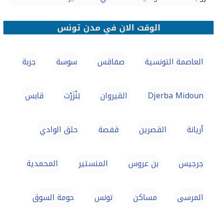
الوقت الان في مدن تونس
العاصمة التونسية
صفاقس‎
سوسة
جربة
Djerba Midoun
القيروان
بَنْزَرْت‎
قابس
أريانة
القصرين
قفصة
حلق الوادي
جرجيس
بن عروس
المنستير
المحمدية
المرسى
مساكن
تونس‎
حومة السوق