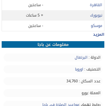
القاهرة
- ساعتين
نيويورك
+ 5 ساعات
موسكو
- ساعتين
المزيد
معلومات عن باجا
الدولة :
البرتغال
التصنيف :
اوروبا
عدد السكان : 34,760
العملة :يورو
روابط تهمك :
مواعيد الصلاة في باجا