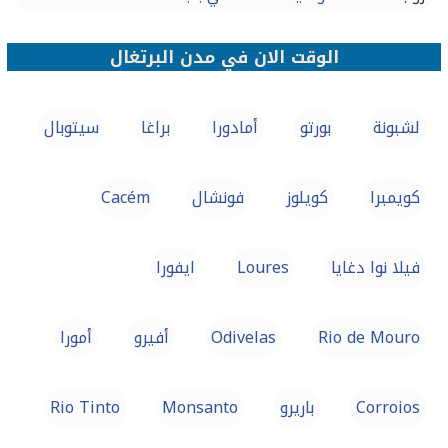
الوقت الان في مدن البرتغال
لشبونة
بورتو
أمادورا
براغا
سيتوبال
كويمبرا
كويلوز
فونشال
Cacém
فيلا نوا دغايا
Loures
ايفورا
Rio de Mouro
Odivelas
أفيرو
أمورا
Corroios
باريرو
Monsanto
Rio Tinto