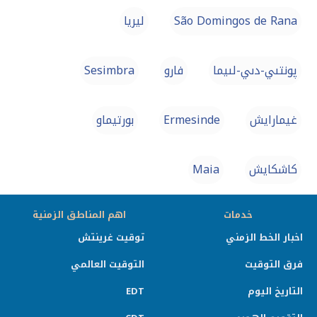
São Domingos de Rana
ليريا
پونتىي-دىي-لىيما
فارو
Sesimbra
غيمارايش
Ermesinde
بورتيماو
كاشكايش
Maia
خدمات
اهم المناطق الزمنية
اخبار الخط الزمني
توقيت غرينتش
فرق التوقيت
التوقيت العالمي
التاريخ اليوم
EDT