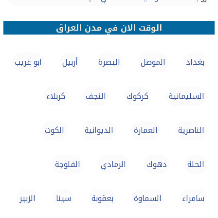
الوقت الان في مدن العراق
بغداد
الموصل‏
البصرة‏
أربيل
ابو غريب
السليمانية
كركوك‏
النجف
كربلاء‏
الناصرية
العمارة
الديوانية
الكوت
الحلة
دهوك
الرمادي
الفلوجة
سامراء‏
السماوة
بعقوبة
سينا
الزبير