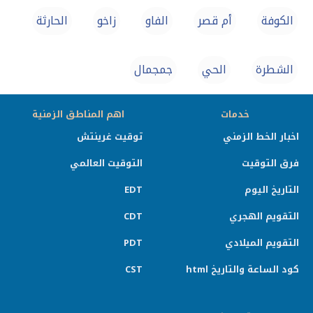
الكوفة
أم قصر
الفاو
زاخو
الحارثة
الشطرة
الحي
جمجمال
خدمات
اهم المناطق الزمنية
اخبار الخط الزمني
توقيت غرينتش
فرق التوقيت
التوقيت العالمي
التاريخ اليوم
EDT
التقويم الهجري
CDT
التقويم الميلادي
PDT
كود الساعة والتاريخ html
CST