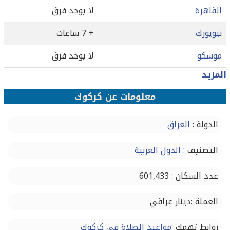
القاهرة
لا يوجد فرق
نيويورك
+ 7 ساعات
موسكو
لا يوجد فرق
المزيد
معلومات عن كركوك‏
الدولة :
العراق
التصنيف :
الدول العربية
عدد السكان : 601,433
العملة :دينار عراقي
روابط تهمك :
مواعيد الصلاة في كركوك‏