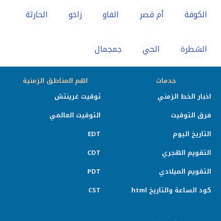
الكوفة
أم قصر
الفاو
زاخو
الحارثة
الشطرة
الحي
جمجمال
خدمات
اهم المناطق الزمنية
اخبار الخط الزمني
توقيت غرينتش
فرق التوقيت
التوقيت العالمي
التاريخ اليوم
EDT
التقويم الهجري
CDT
التقويم الميلادي
PDT
كود الساعة والتاريخ html
CST