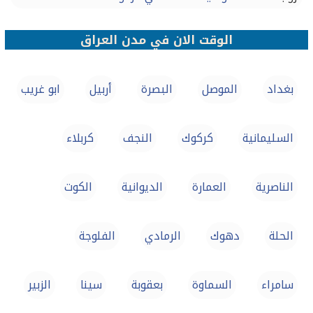
الوقت الان في مدن العراق
بغداد
الموصل‏
البصرة‏
أربيل
ابو غريب
السليمانية
كركوك‏
النجف
كربلاء‏
الناصرية
العمارة
الديوانية
الكوت
الحلة
دهوك
الرمادي
الفلوجة
سامراء‏
السماوة
بعقوبة
سينا
الزبير