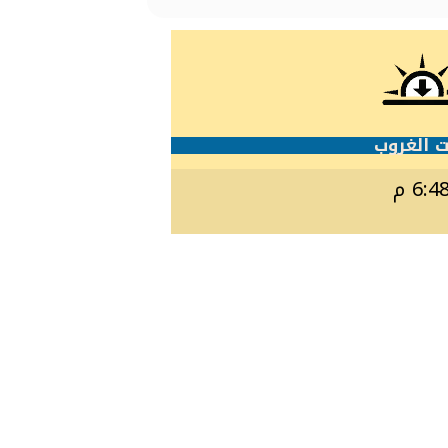
 الغروب
6:4 م