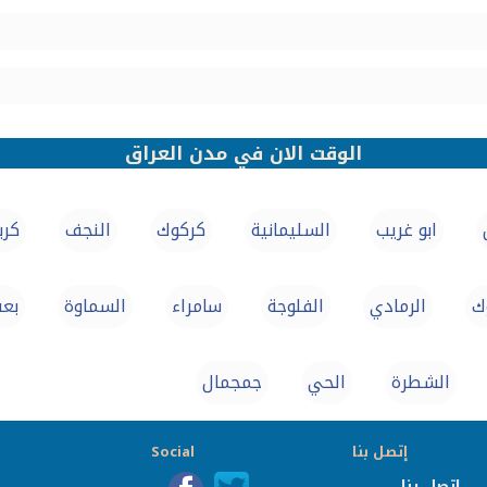
الوقت الان في مدن العراق
ابو غريب
السليمانية
كركوك‏
النجف
كربل
ك
الرمادي
الفلوجة
سامراء‏
السماوة
بعق
الشطرة
الحي
جمجمال
إتصل بنا
Social
إتصل بنا