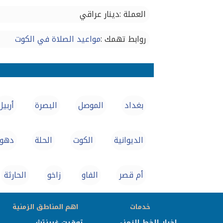
العملة :دينار عراقي
روابط تهمك :
مواعيد الصلاة في الكوت
بغداد
الموصل‏
البصرة‏
أربيل
الديوانية
الكوت
الحلة
دهو
أم قصر
الفاو
زاخو
الحارثة
خدمات
اهم المناطق الزمنية
اخبار الخط الزمني
توقيت غرينتش