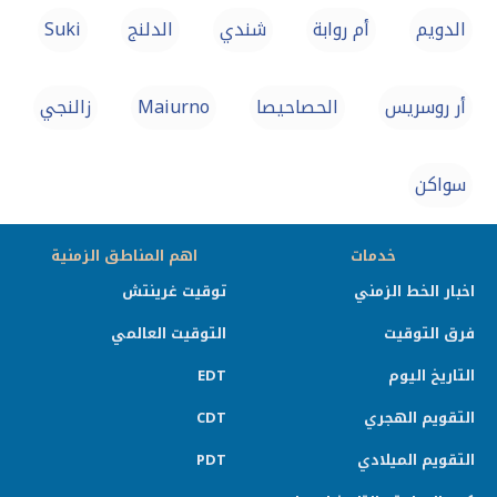
الدويم
أم روابة
شندي
الدلنج
Suki
أر روسريس
الحصاحيصا
Maiurno
زالنجي
سواكن
خدمات
اهم المناطق الزمنية
اخبار الخط الزمني
توقيت غرينتش
فرق التوقيت
التوقيت العالمي
التاريخ اليوم
EDT
التقويم الهجري
CDT
التقويم الميلادي
PDT