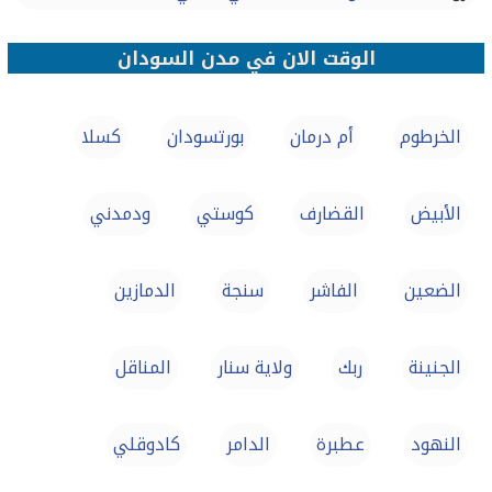
الوقت الان في مدن السودان
الخرطوم
أم درمان
بورتسودان‎
كسلا
الأبيض‎
القضارف
كوستي
ودمدني
الضعين
الفاشر
سنجة
الدمازين‎
الجنينة
ربك‎‎
ولاية سنار
المناقل
النهود
عطبرة
الدامر
كادوقلي‎