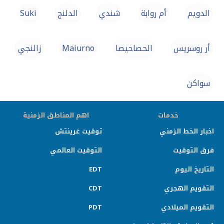
الدويم
أم روابة
شندي
الدلنج
Suki
أر روسريس
الحصاحيصا
Maiurno
زالنجي
سواكن
خدمات
اهم المناطق الزمنية
اخبار الخط الزمني
توقيت غرينتش
فرق التوقيت
التوقيت العالمي
التاريخ اليوم
EDT
التقويم الهجري
CDT
التقويم الميلادي
PDT