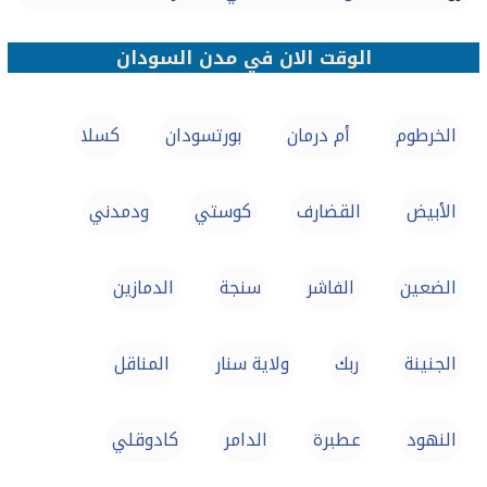
الوقت الان في مدن السودان
الخرطوم
أم درمان
بورتسودان‎
كسلا
الأبيض‎
القضارف
كوستي
ودمدني
الضعين
الفاشر
سنجة
الدمازين‎
الجنينة
ربك‎‎
ولاية سنار
المناقل
النهود
عطبرة
الدامر
كادوقلي‎