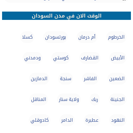
الوقت الان في مدن السودان
الخرطوم
أم درمان
بورتسودان‎
كسلا
الأبيض‎
القضارف
كوستي
ودمدني
الضعين
الفاشر
سنجة
الدمازين‎
الجنينة
ربك‎‎
ولاية سنار
المناقل
النهود
عطبرة
الدامر
كادوقلي‎