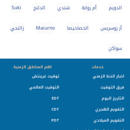
الدويم
أم روابة
شندي
الدلنج
Suki
أر روسريس
الحصاحيصا
Maiurno
زالنجي
سواكن
خدمات
اهم المناطق الزمنية
اخبار الخط الزمني
توقيت غرينتش
فرق التوقيت
التوقيت العالمي
التاريخ اليوم
EDT
التقويم الهجري
CDT
التقويم الميلادي
PDT