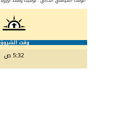
الوقت القياسي الحالي : توقيت وسط أوروبا
وقت الشروق
5:32 ص