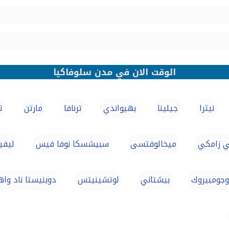
الوقت الان في مدن سلوفاكيا
نيترا
جيلينا
بهيواندي
ترنافا
مارتن
ت
ي زامكي
ميخالوفتسى
سبيشسكا نوفا فيس
ليفي
وجومبيروك
بيشتاني
لوتشينيتس
دوبنيستا ناد وا