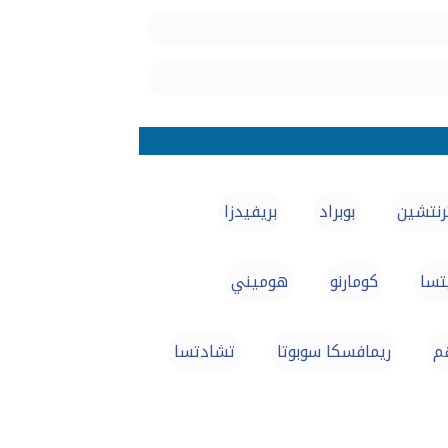
رنتشين
بوبراد
بريفيدزا
تسا
كومارنو
هوميني
هم
ريمافسكا سوبوتا
تشادتسا