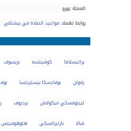
العملة :يورو
روابط تهمك :
مواعيد الصلاة في بيشتاني
براتيسلافا
كوشيتسه
بريسوف
زفولن
بوفاجسكا بيستريتسا
نوف
ليبتوفسكي ميكولاش
برديوف
ر
شالا
بارتيزانسكى
هلوهوفيتس