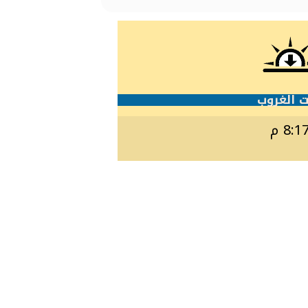
 الغروب
8:1 م