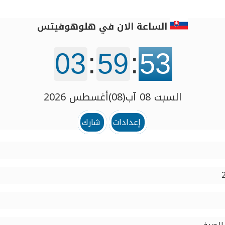
الساعة الان في هلوهوفيتس
03
:
59
:
54
السبت 08 آب(08)أغسطس 2026
إعدادات
شارك