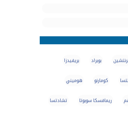
رنتشين
بوبراد
بريفيدزا
تسا
كومارنو
هوميني
هم
ريمافسكا سوبوتا
تشادتسا