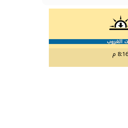
 الغروب
8:1 م