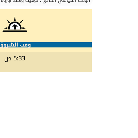
الوقت القياسي الحالي : توقيت وسط أوروبا
وقت الشروق
5:33 ص