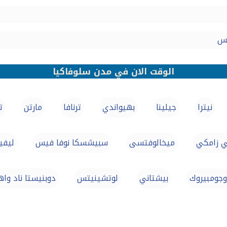
تس
الوقت الان في مدن سلوفاكيا
نيترا
جيلينا
بهيواندي
ترنافا
مارتن
ت
ي زامكي
ميخالوفتسى
سبيشسكا نوفا فيس
ليفي
وجومبيروك
بيشتاني
لوتشينيتس
دوبنيستا ناد وا