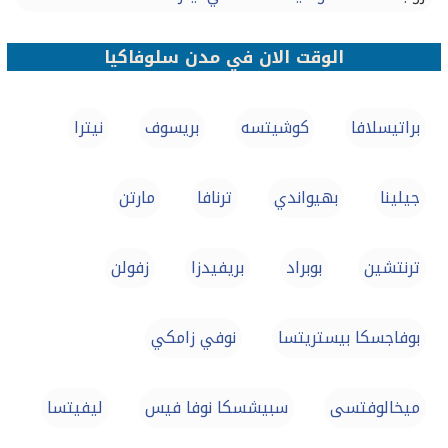
الوقت الان في مدن سلوفاكيا
براتيسلافا
كوشيتسه
بريسوف
نيترا
جيلينا
بهيواندي
ترنافا
مارتن
ترنتشين
بوبراد
بريفيدزا
زفولن
بوفاجسكا بيستريتسا
نوفي زامكي
ميخالوفتسى
سبيشسكا نوفا فيس
ليفيتسا