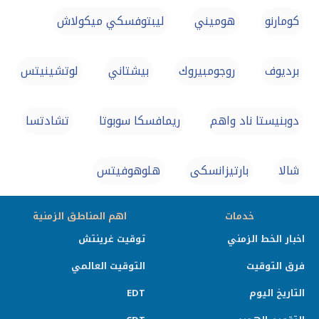
كومارنو
هوميني
ليبتوفسكي ميكولاش
برديوف
روجومبيروك
بيشتاني
لوتشينيتس
دوبنيستا ناد واهم
ريمافسكا سوبوتا
تشادتسا
شالا
بارتيزانسكى
هلوهوفيتس
خدمات
اهم المناطق الزمنية
اخبار الخط الزمني
توقيت غرينتش
فرق التوقيت
التوقيت العالمي
التاريخ اليوم
EDT