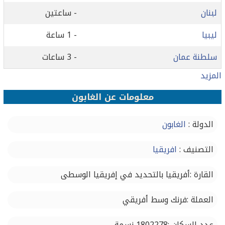
لبنان
- ساعتين
ليبيا
- 1 ساعة
سلطنة عمان
- 3 ساعات
المزيد
معلومات عن الغابون
الدولة :
الغابون
التصنيف :
افريقيا
القارة :أفريقيا بالتحديد في إفريقيا الوسطى
العملة :فرنك وسط أفريقي
عدد السكان :1802278 نسمة