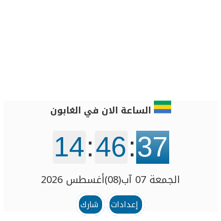
الساعة الان في الغابون
14
:
46
:
37
الجمعة 07 آب(08)أغسطس 2026
إعدادات
شارك