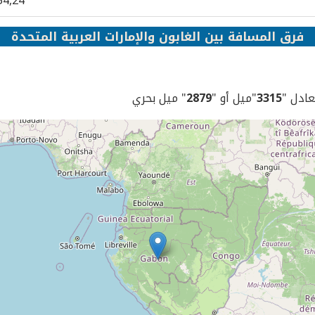
54,24
فرق المسافة بين الغابون والإمارات العربية المتحدة
يعادل "
3315
"ميل أو "
2879
" ميل بحري