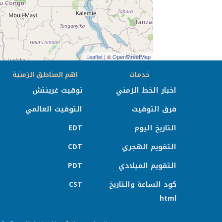
Leaflet
| ©
OpenStreetMap
خدمات
اهم المناطق الزمنية
اخبار الخط الزمني
توقيت غرينتش
فرق التوقيت
التوقيت العالمي
التاريخ اليوم
EDT
التقويم الهجري
CDT
التقويم الميلادي
PDT
كود الساعة والتاريخ
CST
html