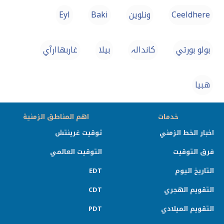
Ceeldhere
ونلوين
Baki
Eyl
بولو بورتي
کاندالہ
بیلا
غاربهاارآي
هبيا
خدمات
اهم المناطق الزمنية
اخبار الخط الزمني
توقيت غرينتش
فرق التوقيت
التوقيت العالمي
التاريخ اليوم
EDT
التقويم الهجري
CDT
التقويم الميلادي
PDT