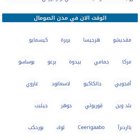
الوقت الان في مدن الصومال
مقديشو‎
هرجيسا
بربرة
كيسمايو
مركا‎
جمامي
بيدوة
برعو
بوساسو‎
أفجويي
جالكاكيو
لاسعانود
غاروي
بلد وين
قوريولي
جوهر‎
جيليب
بااردىرآ
Ceerigaabo
لوك
بورحكب