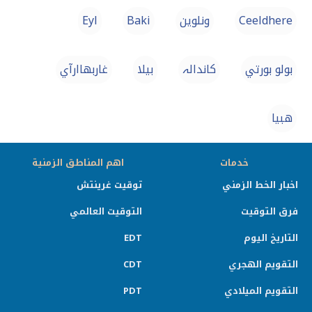
Ceeldhere
ونلوين
Baki
Eyl
بولو بورتي
کاندالہ
بیلا
غاربهاارآي
هبيا
خدمات
اهم المناطق الزمنية
اخبار الخط الزمني
توقيت غرينتش
فرق التوقيت
التوقيت العالمي
التاريخ اليوم
EDT
التقويم الهجري
CDT
التقويم الميلادي
PDT