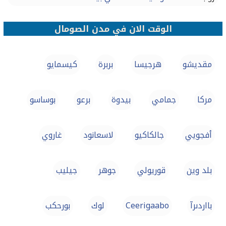
الوقت الان في مدن الصومال
مقديشو‎
هرجيسا
بربرة
كيسمايو
مركا‎
جمامي
بيدوة
برعو
بوساسو‎
أفجويي
جالكاكيو
لاسعانود
غاروي
بلد وين
قوريولي
جوهر‎
جيليب
بااردىرآ
Ceerigaabo
لوك
بورحكب