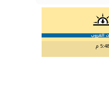
 الغروب
5:4 م