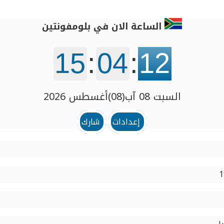
الساعة الان في بلومفونتين
15
:
04
:
13
السبت 08 آب(08)أغسطس 2026
إعدادات
شارك