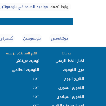
روابط تهمك :
مواعيد الصلاة في بلومفونتين
جوهانسبرغ
بلومفونتين
كيمبرلي
خدمات
اهم المناطق الزمنية
اخبار الخط الزمني
توقيت غرينتش
فرق التوقيت
التوقيت العالمي
التاريخ اليوم
EDT
التقويم الهجري
CDT
التقويم الميلادي
PDT
كود الساعة والتاريخ
CST