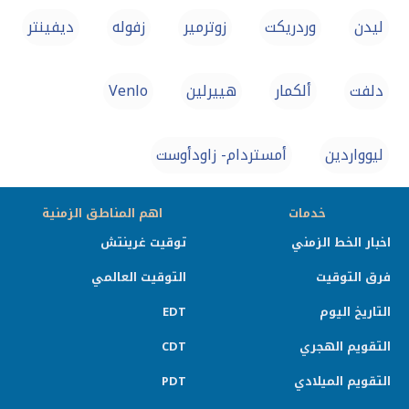
ليدن
وردريكت
زوترمير
زفوله
ديفينتر
دلفت
ألكمار
هييرلين
Venlo
ليوواردين
أمستردام- زاودأوست
خدمات
اهم المناطق الزمنية
اخبار الخط الزمني
توقيت غرينتش
فرق التوقيت
التوقيت العالمي
التاريخ اليوم
EDT
التقويم الهجري
CDT
التقويم الميلادي
PDT