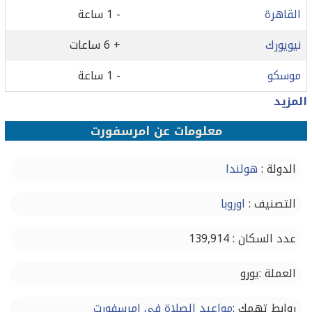
القاهرة
- 1 ساعة
نيويورك
+ 6 ساعات
موسكو
- 1 ساعة
المزيد
معلومات عن امرسفورت
الدولة :
هولندا
التصنيف :
اوروبا
عدد السكان : 139,914
العملة :يورو
روابط تهمك :
مواعيد الصلاة في امرسفورت