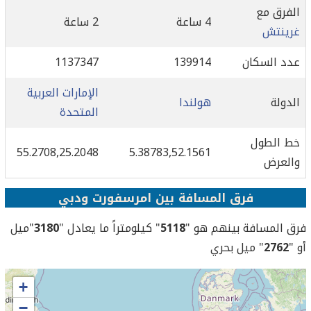
الفرق مع
4 ساعة
2 ساعة
غرينتش
عدد السكان
139914
1137347
الإمارات العربية
الدولة
هولندا
المتحدة
خط الطول
55.2708,25.2048
5.38783,52.1561
والعرض
فرق المسافة بين امرسفورت ودبي
فرق المسافة بينهم هو "
5118
" كيلومتراً ما يعادل "
3180
"ميل
أو "
2762
" ميل بحري
+
−