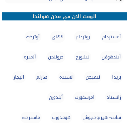
الوقت الان في مدن هولندا
أمستردام
روتردام
لاهاي
أوترخت
آيندهوفن
تيلبورج
جروننجن
آلميره
بريدا
نيميجن
انشيده
هارلم
اليجار
زانستاد
امرسفورت
أبلدورن
سانت- هيرتوجنبوش
هوفدورب
ماسترخت