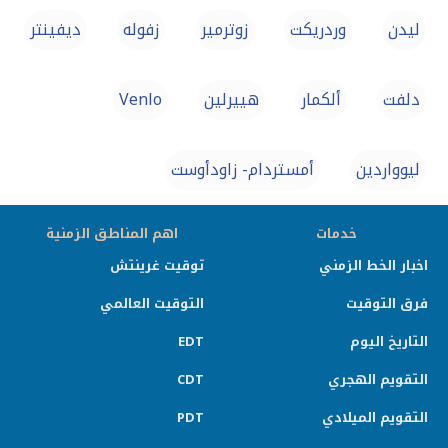
ليدن
وردريكت
زوترمير
زفوله
ديفينتر
دلفت
ألكمار
هييرلين
Venlo
ليوواردين
أمستردام- زاودأوست
خدمات
اهم المناطق الزمنية
اخبار الخط الزمني
توقيت غرينتش
فرق التوقيت
التوقيت العالمي
التاريخ اليوم
EDT
التقويم الهجري
CDT
التقويم الميلادي
PDT