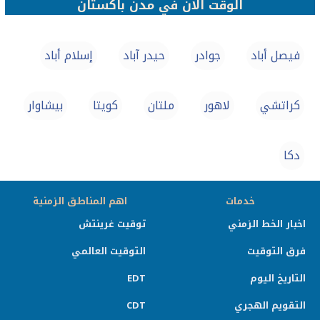
الوقت الان في مدن باكستان
فيصل أباد
جوادر
حيدر آباد
إسلام أباد
كراتشي
لاهور
ملتان
كويتا
بيشاوار
دكا
خدمات
اهم المناطق الزمنية
اخبار الخط الزمني
توقيت غرينتش
فرق التوقيت
التوقيت العالمي
التاريخ اليوم
EDT
التقويم الهجري
CDT