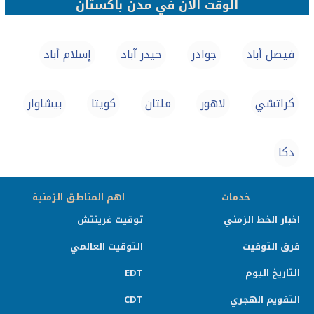
الوقت الان في مدن باكستان
فيصل أباد
جوادر
حيدر آباد
إسلام أباد
كراتشي
لاهور
ملتان
كويتا
بيشاوار
دكا
خدمات
اهم المناطق الزمنية
اخبار الخط الزمني
توقيت غرينتش
فرق التوقيت
التوقيت العالمي
التاريخ اليوم
EDT
التقويم الهجري
CDT