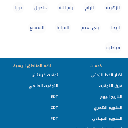
الزهرية
الرام
رام الله
حلحول
دورا
اريحا
بني نعيم
القرارة
السموع
قباطية
خدمات
اهم المناطق الزمنية
اخبار الخط الزمني
توقيت غرينتش
فرق التوقيت
التوقيت العالمي
التاريخ اليوم
EDT
التقويم الهجري
CDT
التقويم الميلادي
PDT