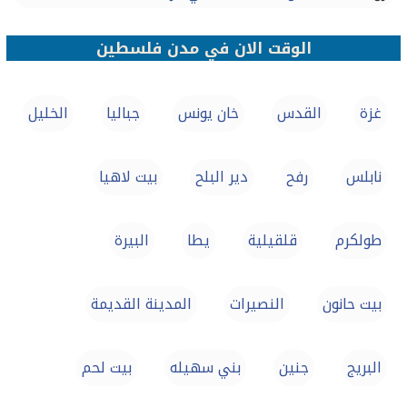
الوقت الان في مدن فلسطين
غزة
القدس
خان يونس
جباليا
الخليل
نابلس
رفح
دير البلح
بيت لاهيا
طولكرم
قلقيلية
يطا
البيرة
بيت حانون
النصيرات
المدينة القديمة
البريج
جنين
بني سهيله
بيت لحم