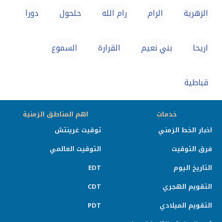
الزهرية
الرام
رام الله
حلحول
دورا
اريحا
بني نعيم
القرارة
السموع
قباطية
خدمات
اهم المناطق الزمنية
اخبار الخط الزمني
توقيت غرينتش
فرق التوقيت
التوقيت العالمي
التاريخ اليوم
EDT
التقويم الهجري
CDT
التقويم الميلادي
PDT