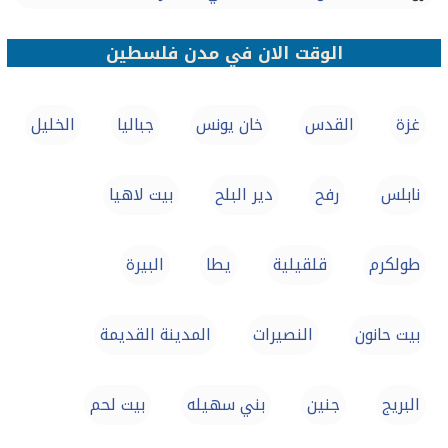
الوقت الان في مدن فلسطين
غزة
القدس
خان يونس
جباليا
الخليل
نابلس
رفح
دير البلح
بيت لاهيا
طولكرم
قلقيلية
يطا
البيرة
بيت حانون
النصيرات
المدينة القديمة
البريج
جنين
بني سهيله
بيت لحم