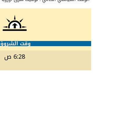
وقت الشروق
6:28 ص