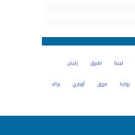
ليبيا
طبرق
زليتن
زوارة
مرزق
أوباري
براك‎