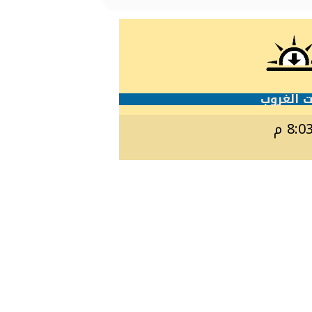
 الغروب
8:0 م