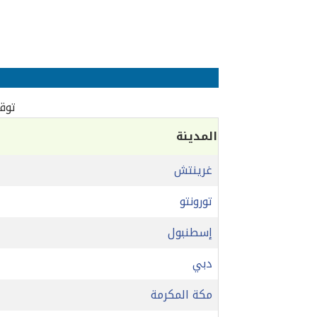
توقي
المدينة
غرينتش
تورونتو
إسطنبول
دبي
مكة المكرمة