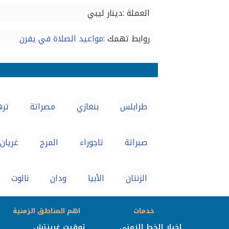
العملة :دينار ليبي
روابط تهمك :
مواعيد الصلاة في يفرن
طرابلس
بنغازي
مصراتة‎
تره
صبراتة
تاجوراء
المرج
غريان
الزنتان
الأبيا
ودان
نالوت
خدمات
اهم المناطق الزمنية
اخبار الخط الزمني
توقيت غرينتش