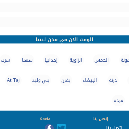
الوقت الان في مدن ليبيا
ونة
الخمس
الزاوية
إجدابيا
سبها
سرت
درنة
البيضاء
يفرن
بني وليد
At Taj
مزدة
إتصل بنا
Social
إتصل بنا