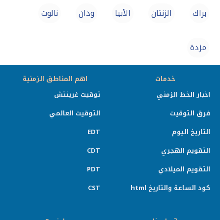
براك‎
الزنتان
الأبيا
ودان
نالوت
مزدة
خدمات
اهم المناطق الزمنية
اخبار الخط الزمني
توقيت غرينتش
فرق التوقيت
التوقيت العالمي
التاريخ اليوم
EDT
التقويم الهجري
CDT
التقويم الميلادي
PDT
كود الساعة والتاريخ html
CST