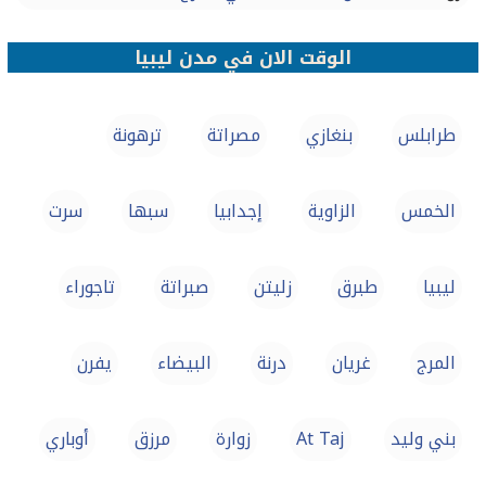
الوقت الان في مدن ليبيا
طرابلس
بنغازي
مصراتة‎
ترهونة
الخمس
الزاوية
إجدابيا
سبها
سرت
ليبيا
طبرق
زليتن
صبراتة
تاجوراء
المرج
غريان
درنة
البيضاء
يفرن
بني وليد
At Taj
زوارة
مرزق
أوباري