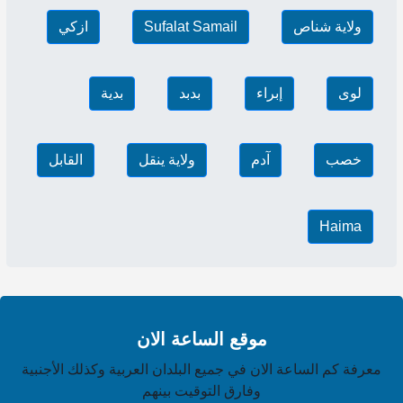
ولاية شناص
Sufalat Samail
ازكي
لوى
إبراء
بدبد
بدية
خصب
آدم
ولاية ينقل
القابل
Haima
موقع الساعة الان
معرفة كم الساعة الان في جميع البلدان العربية وكذلك الأجنبية
وفارق التوقيت بينهم