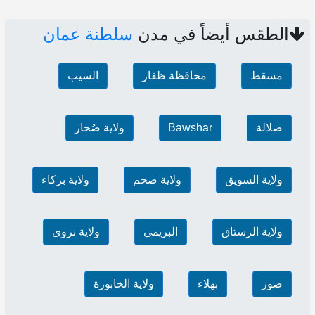
الطقس أيضاً في مدن
سلطنة عمان
مسقط
محافظة ظفار
السيب
صلالة
Bawshar
ولاية صُحار
ولاية السويق
ولاية صحم
ولاية بركاء
ولاية الرستاق
البريمي
ولاية نزوى
صور
بهلاء
ولاية الخابورة