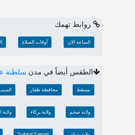
روابط تهمك
الساعة الان
أوقات الصلاة
ا
الطقس أيضاً في مدن
سلطنة ع
مسقط
محافظة ظفار
السيب
ولاية صحم
ولاية بركاء
ولاية 
ولاية شناص
Sufalat Samail