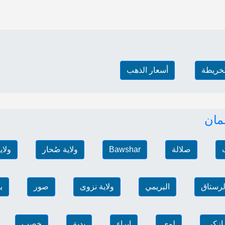
لخريطة
أسعار الذهب
مان
صلالة
Bawshar
ولاية صُحار
ولاي
الرستاق
البريمي
ولاية نزوى
صور
ب
ازكي
لوى
إبراء
بدية
خصب