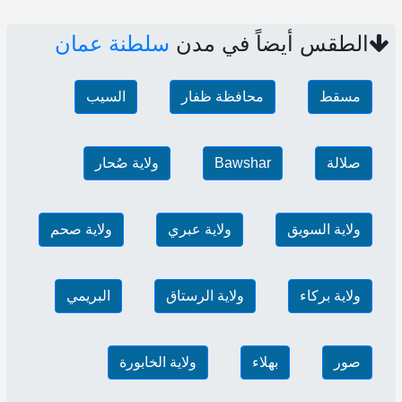
الطقس أيضاً في مدن
سلطنة عمان
مسقط
محافظة ظفار
السيب
صلالة
Bawshar
ولاية صُحار
ولاية السويق
ولاية عبري
ولاية صحم
ولاية بركاء
ولاية الرستاق
البريمي
صور
بهلاء
ولاية الخابورة