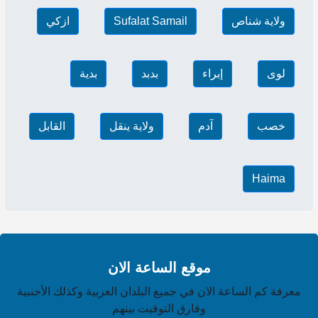
ولاية شناص
Sufalat Samail
ازكي
لوى
إبراء
بدبد
بدية
خصب
آدم
ولاية ينقل
القابل
Haima
موقع الساعة الان
معرفة كم الساعة الان في جميع البلدان العربية وكذلك الأجنبية
وفارق التوقيت بينهم