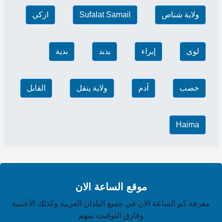
ولاية شناص
Sufalat Samail
ازكي
لوى
إبراء
بدبد
بدية
خصب
آدم
ولاية ينقل
القابل
Haima
موقع الساعة الان
معرفة كم الساعة الان في جميع البلدان العربية وكذلك الأجنبية
وفارق التوقيت بينهم