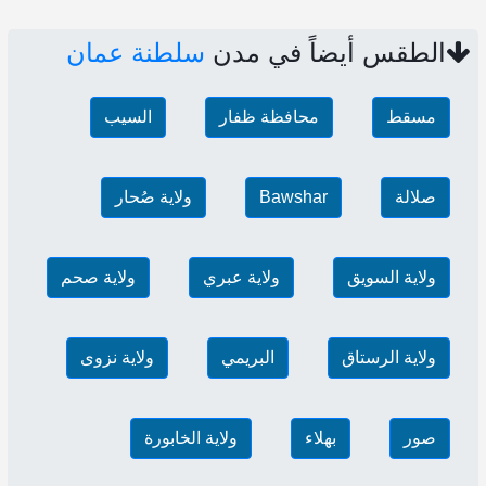
الطقس أيضاً في مدن
سلطنة عمان
مسقط
محافظة ظفار
السيب
صلالة
Bawshar
ولاية صُحار
ولاية السويق
ولاية عبري
ولاية صحم
ولاية الرستاق
البريمي
ولاية نزوى
صور
بهلاء
ولاية الخابورة