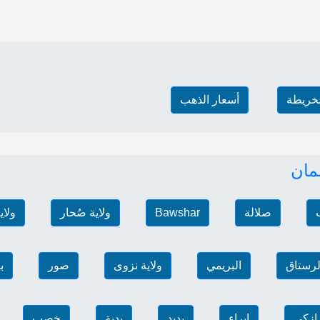
لخريطة
أسعار الذهب
مان
صلالة
Bawshar
ولاية صُحار
ولاي
الرستاق
البريمي
ولاية نزوى
صور
ب
ازكي
إبراء
بدبد
بدية
خصب