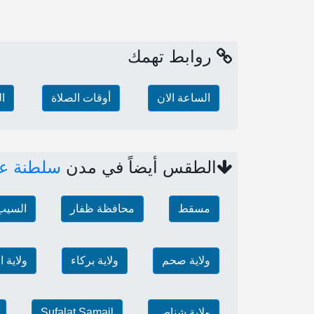
روابط تهمك
الساعة الان
أوقات الصلاة
ا
الطقس أيضاً في مدن
سلطنة ع
مسقط
محافظة ظفار
السيب
ولاية صحم
ولاية بركاء
ولاية 
ولاية شناص
Sufalat Samail