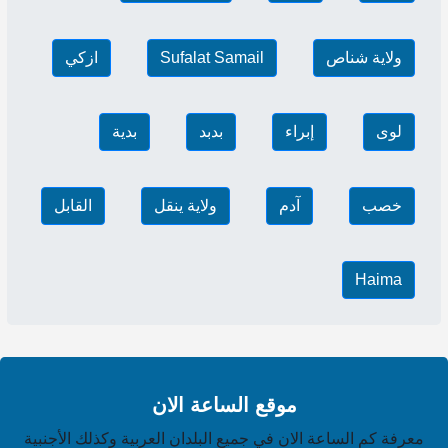
ولاية شناص
Sufalat Samail
ازكي
لوى
إبراء
بدبد
بدية
خصب
آدم
ولاية ينقل
القابل
Haima
موقع الساعة الان
معرفة كم الساعة الان في جميع البلدان العربية وكذلك الأجنبية