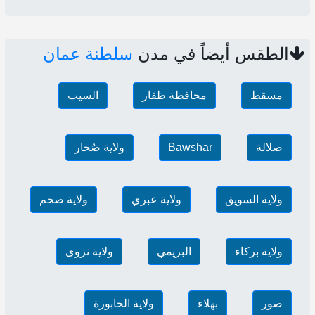
الطقس أيضاً في مدن
سلطنة عمان
مسقط
محافظة ظفار
السيب
صلالة
Bawshar
ولاية صُحار
ولاية السويق
ولاية عبري
ولاية صحم
ولاية بركاء
البريمي
ولاية نزوى
صور
بهلاء
ولاية الخابورة