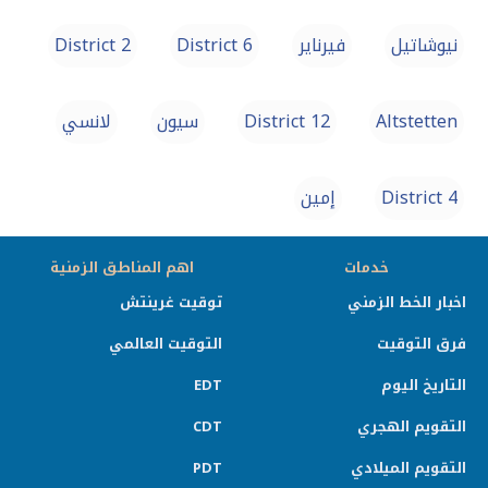
نيوشاتيل
فيرناير
District 6
District 2
Altstetten
District 12
سيون
لانسي
District 4
إمين
خدمات
اهم المناطق الزمنية
اخبار الخط الزمني
توقيت غرينتش
فرق التوقيت
التوقيت العالمي
التاريخ اليوم
EDT
التقويم الهجري
CDT
التقويم الميلادي
PDT