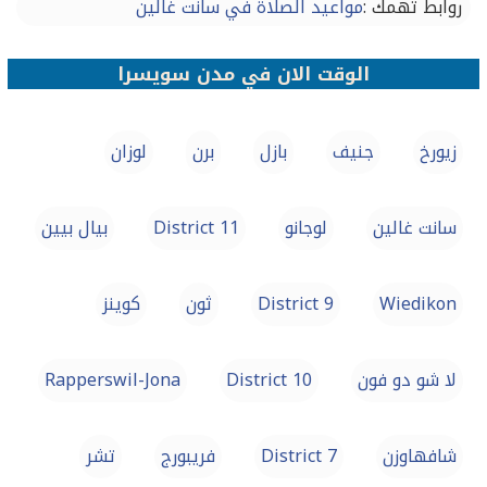
روابط تهمك :
مواعيد الصلاة في سانت غالين
الوقت الان في مدن سويسرا
زيورخ
جنيف
بازل
برن
لوزان
سانت غالين
لوجانو
District 11
بيال بيين
Wiedikon
District 9
ثون
كوينز
لا شو دو فون
District 10
Rapperswil-Jona
شافهاوزن
District 7
فريبورج
تشر