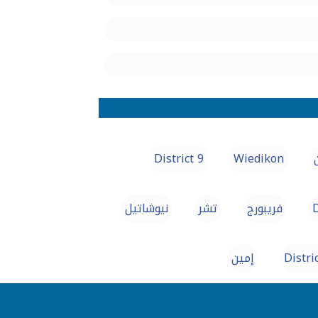
District 9
Wiedikon
D
فريبورج
تشر
نيوشاتيل
Distri
إمين