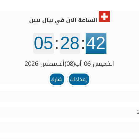
الساعة الان في بيال بيين
05
:
28
:
42
الخميس 06 آب(08)أغسطس 2026
إعدادات
شارك