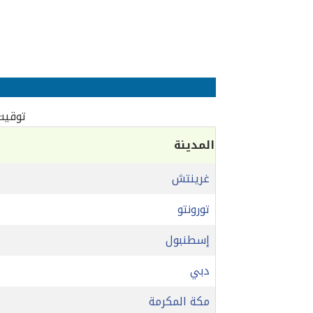
توقيت 
المدينة
غرينتش
تورونتو
إسطنبول
دبي
مكة المكرمة