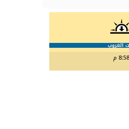
 الغروب
8:5 م