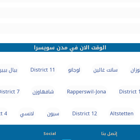
الوقت الان في مدن سويسرا
وزان
سانت غالين
لوجانو
District 11
بيال بيين
District 
Rapperswil-Jona
شافهاوزن
istrict 7
Altstetten
District 12
سيون
لانسي
ct 4
إتصل بنا
Social