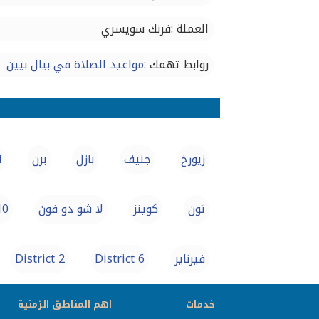
العملة :فرنك سويسري
روابط تهمك :
مواعيد الصلاة في بيال بيين
زيورخ
جنيف
بازل
برن
ل
ثون
كوينز
لا شو دو فون
10
فيرناير
District 6
District 2
خدمات
اهم المناطق الزمنية