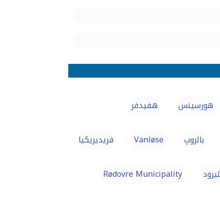
هورسينس
هفيدفر
بالروپ
Vanløse
فريديريكيا
يرود
Rødovre Municipality