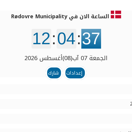
الساعة الان في Rødovre Municipality
12
:
04
:
38
الجمعة 07 آب(08)أغسطس 2026
إعدادات
شارك