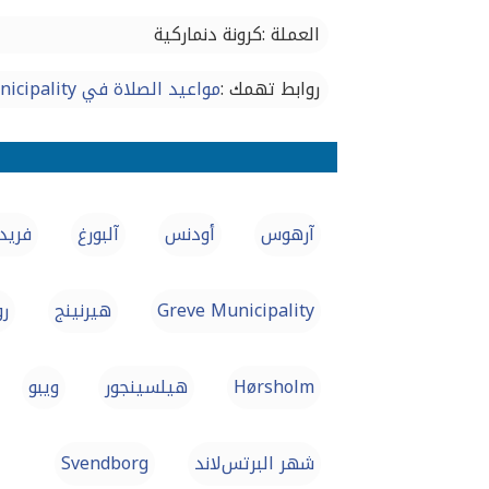
العملة :كرونة دنماركية
روابط تهمك :
مواعيد الصلاة في Rødovre Municipality
آرهوس
أودنس
آلبورغ
فريد
Greve Municipality
هيرنينج
ر
Hørsholm
هيلسينجور
ویبو
شهر البرتس‌لاند
Svendborg