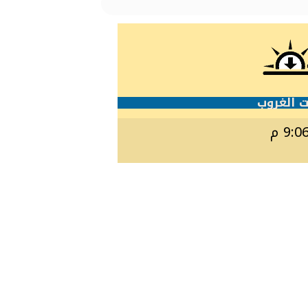
 الغروب
9:0 م