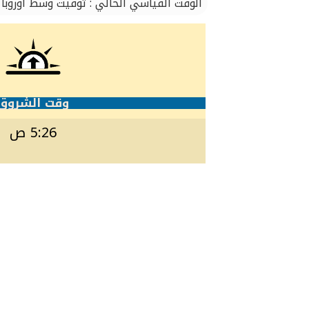
الوقت القياسي الحالي : توقيت وسط أوروبا
وقت الشروق
5:26 ص