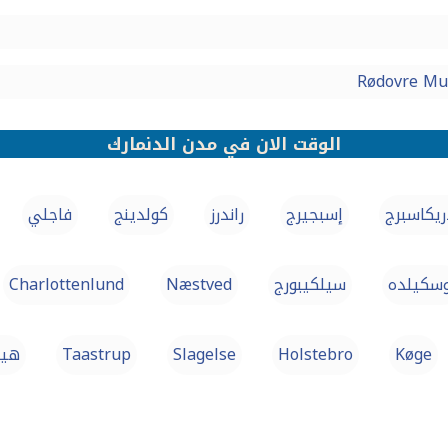
الوقت الان في مدن الدنمارك
ريكاسبرج
إسبجيرج
راندرز
كولدينج
فاجلي
وسكيلده
سيلكيبورج
Næstved
Charlottenlund
Køge
Holstebro
Slagelse
Taastrup
هيل